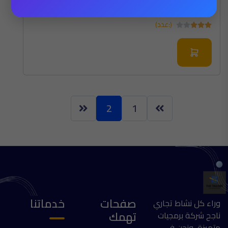
$823.90
$1,177.00
(:عدد)
2
1
صفحات
خدماتنا
وراء كل نشاط تجاري
تهمك
ناجح شركة برمجيات
متميزة، ونحن في