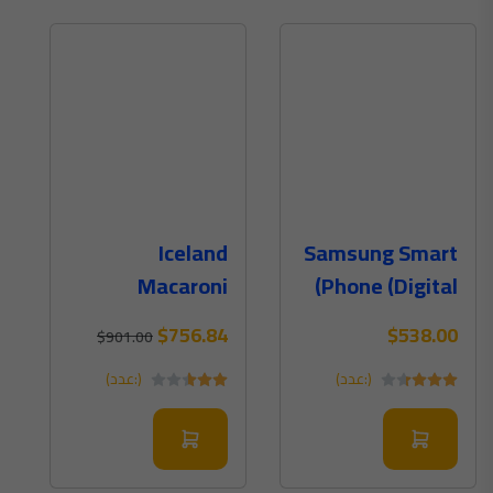
Iceland
Samsung Smart
Macaroni
Phone (Digital)
Cheese
$756.84
$538.00
$901.00
Traybake
(:عدد)
(:عدد)