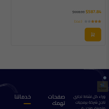
$587.84
$668.00
(:عدد)
صفحات
خدماتنا
وراء كل نشاط تجاري
تهمك
ناجح شركة برمجيات
متميزة، ونحن في