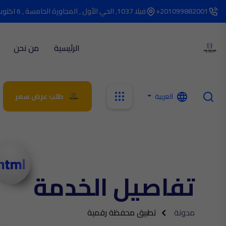
201099882001+
فيلا 1037, الحي الأول , المجاورة الخامسة , 6 اكتوبر
الرئيسية
من نحن
العربية
طلب عرض سعر
تفاصيل الخدمة
مدونة
تطبيق محفظة رقمية