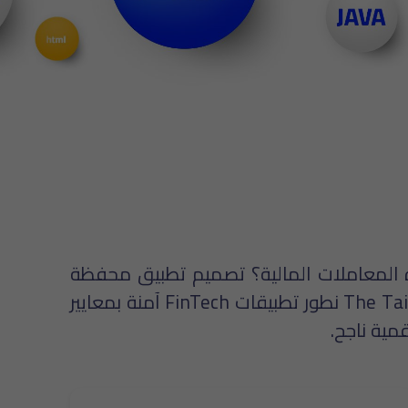
المعاملات المالية؟ تصميم تطبيق محفظة
رقمية احترافي يساعدك على تقديم خدمات الدفع، التحويلات، والمدخرات في تطبيق واحد. في The Tailors نطور تطبيقات FinTech آمنة بمعايير
مية ناجح.