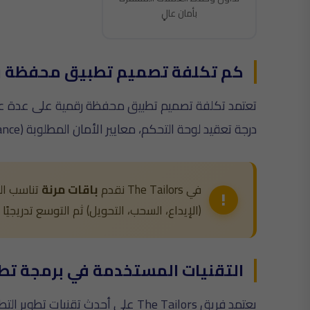
بأمان عالٍ
كم تكلفة تصميم تطبيق محفظة ر
تعتمد تكلفة تصميم تطبيق محفظة رقمية على عدة ع
درجة تعقيد لوحة التحكم، معايير الأمان المطلوبة (PCI DSS، SAMA Compliance)، ونوع التكاملات مع البنوك وبوابات الدفع وشركات التحقق من الهوية.
في The Tailors نقدم
باقات مرنة
(الإيداع، السحب، التحويل) ثم التوسع تدريجيً
التقنيات المستخدمة في برمجة تط
يعتمد فريق The Tailors على أحدث تقنيات تطوير التطبيقات بأعلى معايير الأمان لضمان حماية أموال وبيانات المستخدمين: