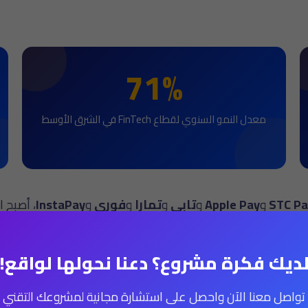
71%
معدل النمو السنوي لقطاع FinTech في الشرق الأوسط
STC Pa
و
Apple Pay
و
تابي
و
تمارا
و
فوري
و
InstaPay
، أصبح 
 استثنائية، لذلك تعاونك مع
شركة تصميم تطبيقات جوال
ممي
ديك فكرة مشروع؟ دعنا نحولها لواقع!
ة الرقمية الذكية
تواصل معنا الآن واحصل على استشارة مجانية لمشروعك التقني