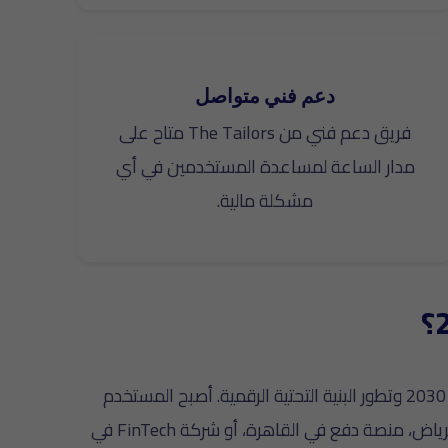
دعم فني متواصل
فريق دعم فني من The Tailors متاح على
مدار الساعة لمساعدة المستخدمين في أي
مشكلة مالية.
شهد قطاع التقنية المالية (FinTech) في الوطن العربي طفرة هائلة خلال السنوات الأخيرة، خاصة في السعودية بعد رؤية 2030 وتطور البنية التحتية الرقمية. أصبح المستخدم
العربي يفضل المحافظ الرقمية على الكاش والبطاقات التقليدية لسرعتها وأمانها. سواء كنت تطلق محفظة رقمية في الرياض، منصة دفع في القاهرة، أو شركة FinTech في