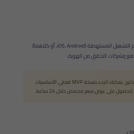
(تحويلات، دفع، استثمار، ادخار)، نظم التشغيل المستهدفة (iOS، Android، أو كلاهما)،
تناسب الشركات الناشئة في FinTech والمؤسسات المالية الكبرى في مصر والخليج. يمكنك البدء بنسخة MVP تغطي الأساسيات
للحصول على عرض سعر مخصص خلال 24 ساعة.