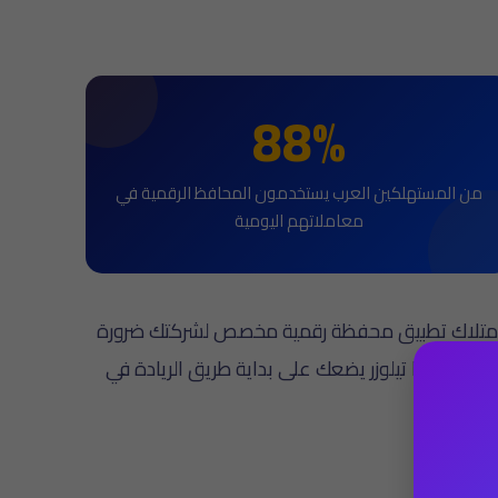
88%
من المستهلكين العرب يستخدمون المحافظ الرقمية في
معاملاتهم اليومية
امتلاك تطبيق محفظة رقمية مخصص لشركتك ضرورة
زة مثل ذا تيلوزر يضعك على بداية طريق الريادة في