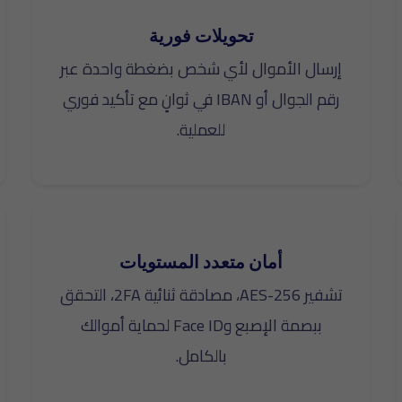
تحويلات فورية
إرسال الأموال لأي شخص بضغطة واحدة عبر
رقم الجوال أو IBAN في ثوانٍ مع تأكيد فوري
للعملية.
أمان متعدد المستويات
تشفير AES-256، مصادقة ثنائية 2FA، التحقق
ببصمة الإصبع وFace ID لحماية أموالك
بالكامل.