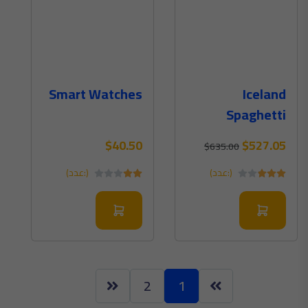
Smart Watches
Iceland
Spaghetti
Bolognese
$40.50
$527.05
$635.00
(:عدد)
(:عدد)
2
1