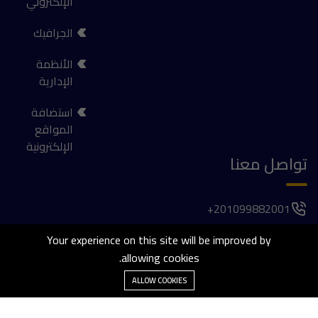
الإلكتروني
الجرافيك
الأنظمة
الإدارية
استضافة
المواقع
الإلكترونية
تواصل معنا
201099882001+
فيلا 1037, الحي الأول , المجاورة الخامسة , 6 اكتوبر
Your experience on this site will be improved by
allowing cookies.
agaber@thetailorsdev.com
ALLOW COOKIES