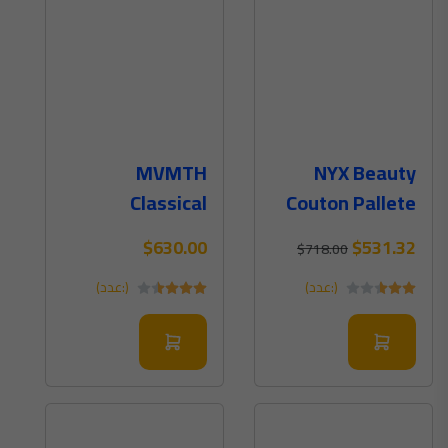
MVMTH
NYX Beauty
Classical
Couton Pallete
Leather Watch
Makeup 12
$630.00
$531.32
$718.00
In Black (Digital)
(:عدد)
(:عدد)