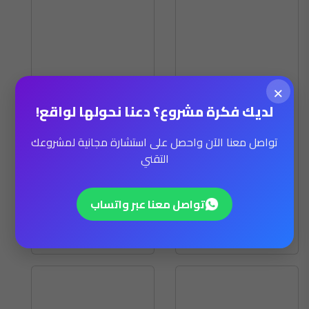
×
Sitema BakeIT
Bar S – Classic
لديك فكرة مشروع؟ دعنا نحولها لواقع!
Plastic Box
Bun Length
تواصل معنا الآن واحصل على استشارة مجانية لمشروعك
Franks
$1,273.00
$955.00
التقني
(:عدد)
(:عدد)
تواصل معنا عبر واتساب