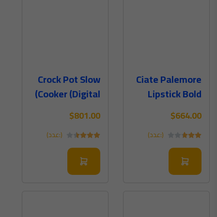
Crock Pot Slow
Ciate Palemore
Cooker (Digital)
Lipstick Bold
Red Color
$801.00
$664.00
(:عدد)
(:عدد)