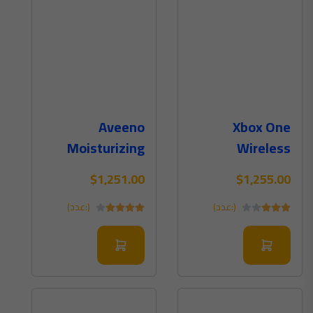
Aveeno
Xbox One
Moisturizing
Wireless
Body Shower
Controller Black
$1,251.00
$1,255.00
450ml
Color
(:عدد)
(:عدد)