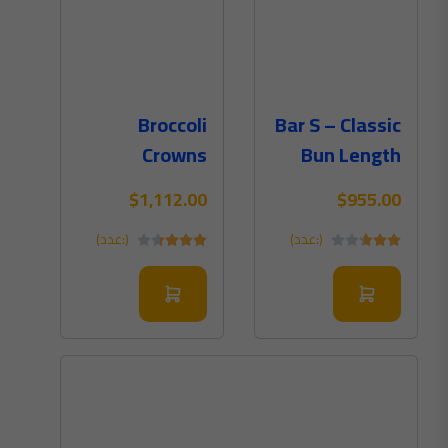
Broccoli
Bar S – Classic
Crowns
Bun Length
Franks
$1,112.00
$955.00
(:عدد)
(:عدد)