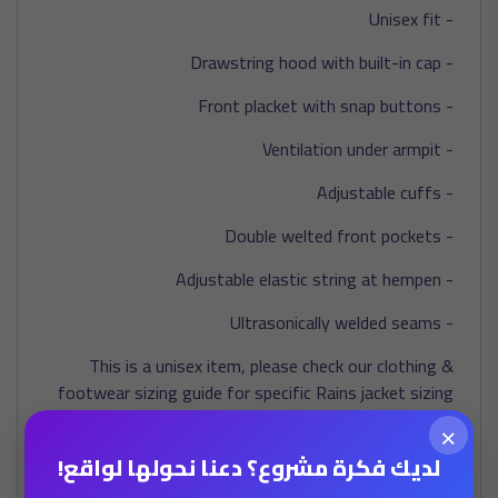
- Unisex fit
- Drawstring hood with built-in cap
- Front placket with snap buttons
- Ventilation under armpit
- Adjustable cuffs
- Double welted front pockets
- Adjustable elastic string at hempen
- Ultrasonically welded seams
This is a unisex item, please check our clothing &
footwear sizing guide for specific Rains jacket sizing
information. RAINS comes from the rainy nation of
×
Denmark at the edge of the European continent,
لديك فكرة مشروع؟ دعنا نحولها لواقع!
close to the ocean and with prevailing westerly winds;